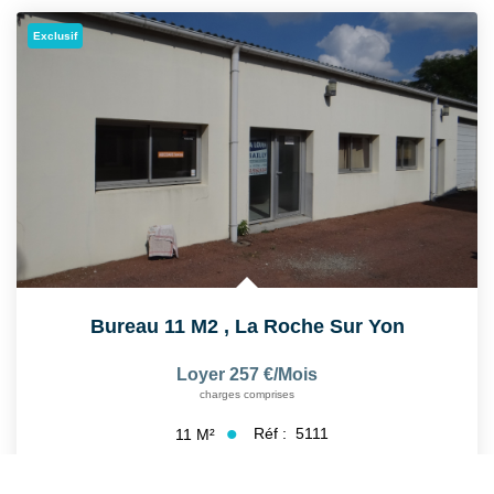
Exclusif
Bureau 11 M2
,
La Roche Sur Yon
Loyer 257 €/mois
charges comprises
Réf :
5111
11
M²