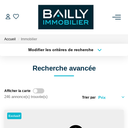
ACHETER
Accueil
Immobilier
LOUER
Modifier les critères de recherche
Type de transaction
Localisation
Acheter
Localisation
VENDRE
Recherche avancée
Type de bien
Sélectionnez...
Surface min
NOS AGENCES
Plus de critères
Budget max
Afficher la carte
Qui Sommes Nous
246 annonce(s) trouvée(s)
Trier par
Créer une alerte
Notre Équipe
Nos Partenaires
Exclusif
Nos Actualités