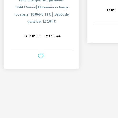
dont charges récupérables:
|
1 044 €/mois
Honoraires charge
93
m²
|
locataire: 10 046 € TTC
Dépôt de
garantie: 13 164 €
Réf :
244
317
m²