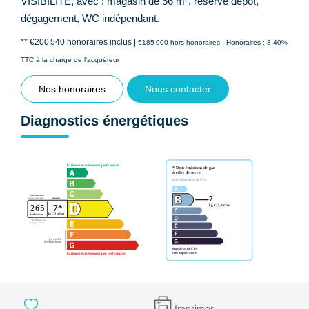
VISIBILITE, avec : magasin de 56 m², réserve dépôt,
dégagement, WC indépendant.
** €200 540
honoraires inclus
|
|
€185 000
hors honoraires
Honoraires : 8.40%
TTC à la charge de l'acquéreur
Nos honoraires
Nous contacter
Diagnostics énergétiques
Imprimer