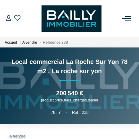
ACHETER
Accueil
A vendre
Référence 238
LOUER
Local commercial La Roche Sur Yon 78
VENDRE
m2
,
La roche sur yon
NOS AGENCES
200 540 €
product.price.fees_charges.teaser
Qui Sommes Nous
Notre Équipe
78
m²
•
Réf : 238
Nos Partenaires
Nos Actualités
A vendre