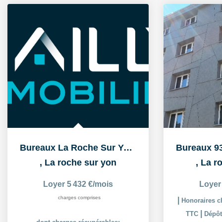
Bureaux La Roche Sur Yon 317 m2
,
La roche sur yon
,
La r
Loyer 5 432 €/mois
Loyer
charges comprises
|
Honoraires ch
|
TTC
Dépôt