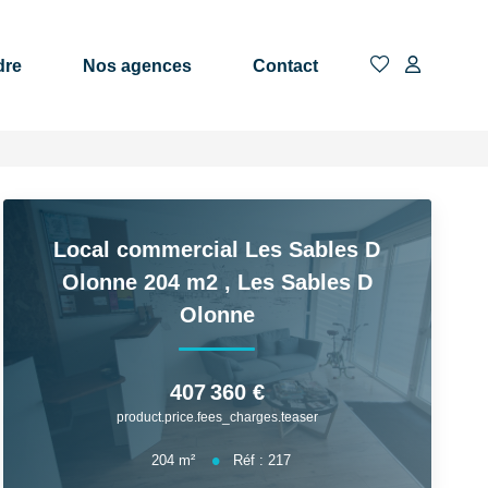
dre
Nos agences
Contact
Local commercial Les Sables D
Olonne 204 m2
,
Les Sables D
Olonne
407 360 €
product.price.fees_charges.teaser
204
m²
Réf :
217