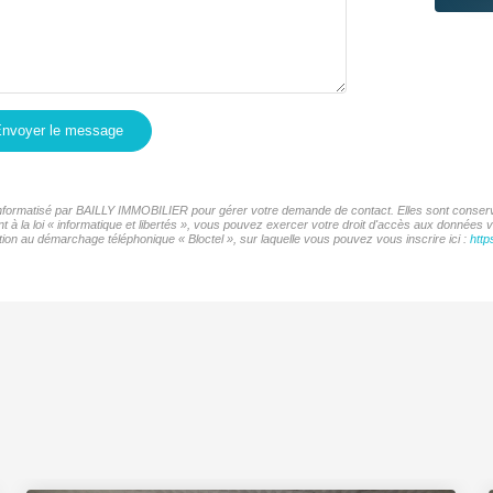
nvoyer le message
r informatisé par BAILLY IMMOBILIER pour gérer votre demande de contact. Elles sont conservé
t à la loi « informatique et libertés », vous pouvez exercer votre droit d'accès aux données
ion au démarchage téléphonique « Bloctel », sur laquelle vous pouvez vous inscrire ici :
http