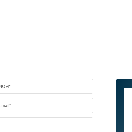
NOM*
email*