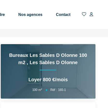
dre
Nos agences
Contact
Bureaux Les Sables D Olonne 100
m2
,
Les Sables D Olonne
Loyer 800 €/mois
100
m²
Réf :
165-1