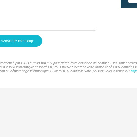
nvoyer le message
r informatisé par BAILLY IMMOBILIER pour gérer votre demande de contact. Elles sont conservé
t à la loi « informatique et libertés », vous pouvez exercer votre droit d'accès aux données
ion au démarchage téléphonique « Bloctel », sur laquelle vous pouvez vous inscrire ici :
http