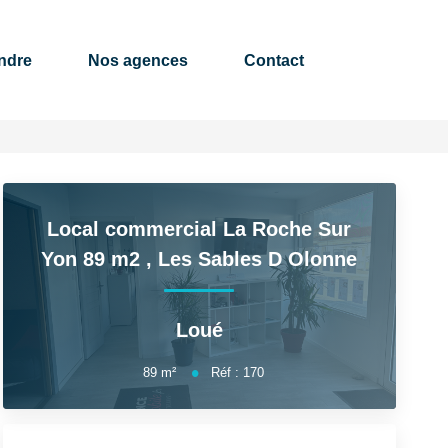
dre
Nos agences
Contact
Local commercial La Roche Sur
Yon 89 m2
,
Les Sables D Olonne
Loué
89
m²
Réf :
170