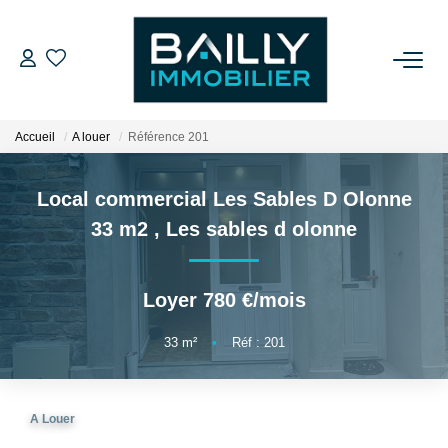
ACHETER
Accueil
A louer
Référence 201
LOUER
Local commercial Les Sables D Olonne
VENDRE
33 m2
,
Les sables d olonne
NOS AGENCES
Loyer 780 €/mois
Qui Sommes Nous
33
m²
•
Réf : 201
Notre Équipe
Nos Partenaires
A Louer
Nos Actualités