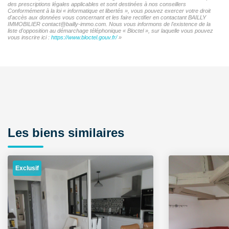
des prescriptions légales applicables et sont destinées à nos conseillers
Conformément à la loi « informatique et libertés », vous pouvez exercer votre droit
d'accès aux données vous concernant et les faire rectifier en contactant BAILLY
IMMOBILIER contact@bailly-immo.com. Nous vous informons de l'existence de la
liste d'opposition au démarchage téléphonique « Bloctel », sur laquelle vous pouvez
vous inscrire ici :
https://www.bloctel.gouv.fr/
»
Les biens similaires
Exclusif