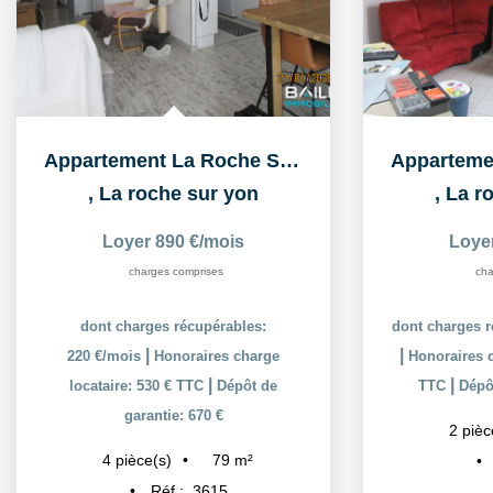
Appartement La Roche Sur Yon 4 pièce(s) 78.57 m2
,
La roche sur yon
,
La r
Loyer 890 €/mois
Loye
charges comprises
cha
dont charges récupérables:
dont charges r
|
|
220 €/mois
Honoraires charge
Honoraires c
|
|
locataire: 530 € TTC
Dépôt de
TTC
Dépôt
garantie: 670 €
2
pièc
79
m²
4
pièce(s)
Réf :
3615