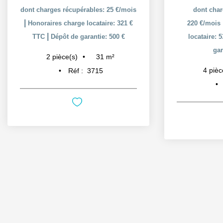
dont charges récupérables: 25 €/mois
dont char
|
Honoraires charge locataire: 321 €
220 €/mois
|
TTC
Dépôt de garantie: 500 €
locataire: 
gar
31
m²
2
pièce(s)
4
pièc
Réf :
3715