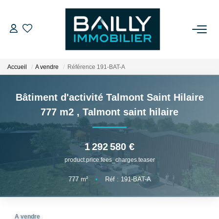
ACHETER
Accueil
A vendre
Référence 191-BAT-A
LOUER
Bâtiment d'activité Talmont Saint Hilaire
VENDRE
777 m2
,
Talmont saint hilaire
NOS AGENCES
1 292 580 €
product.price.fees_charges.teaser
Qui Sommes Nous
Notre Équipe
777
m²
•
Réf : 191-BAT-A
Nos Partenaires
Nos Actualités
A vendre