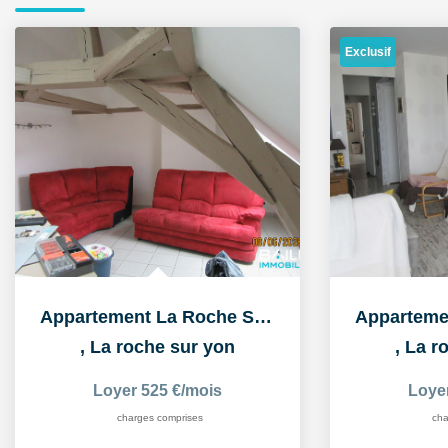
Exclusif
Appartement La Roche Sur Yon 2 pièce(s) 30.59 m2
,
La roche sur yon
,
La r
Loyer 525 €/mois
Loye
charges comprises
cha