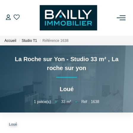
ACHETER
Accueil
Studio T1
Référence 1638
LOUER
La Roche sur Yon - Studio 33 m²
,
La
VENDRE
roche sur yon
NOS AGENCES
Loué
Qui Sommes Nous
1
pièce(s)
•
33
m²
•
Réf : 1638
Notre Équipe
Nos Partenaires
Loué
Nos Actualités