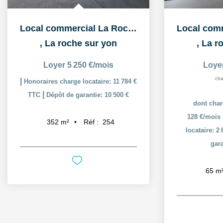
Local commercial La Roche Sur Yon 352 m2
,
La roche sur yon
,
La r
Loyer 5 250 €/mois
Loye
cha
|
Honoraires charge locataire: 11 784 €
|
TTC
Dépôt de garantie: 10 500 €
dont char
128 €/mois
Réf :
254
352
m²
locataire: 2
gara
65
m