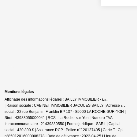
Mentions légales
Affichage des informations légales : BAILLY IMMOBILIER - La Roche-sur-Yon
| Raison sociale : CABINET IMMOBILIER JACQUES BAILLY | Adresse siège
social : 22 rue Benjamin Franklin BP 137 - 85000 LA ROCHE-SUR-YON |
Siret : 43988055000041 | RCS : La Roche-sur-Yon | Numero TVA
Intracommunautaire : 21439880550 | Forme juridique : SARL | Capital
social : 420 890 € | Assurance RCP : Police n°120137405 |
Carte T : Cpi
n°85012016000008278 | Date de délivrance : 2022-04-25 | Lieu de