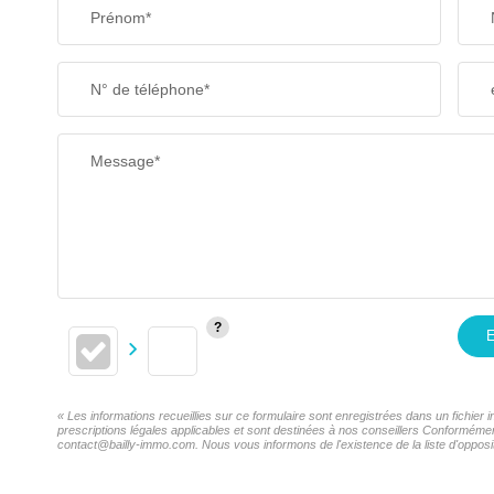
Prénom*
N° de téléphone*
Message*
E
« Les informations recueillies sur ce formulaire sont enregistrées dans un fichie
prescriptions légales applicables et sont destinées à nos conseillers Conformémen
contact@bailly-immo.com. Nous vous informons de l'existence de la liste d'opposit