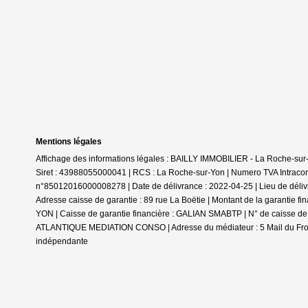
Mentions légales
Affichage des informations légales : BAILLY IMMOBILIER - La Roche-s
Siret : 43988055000041 | RCS : La Roche-sur-Yon | Numero TVA Intracom
n°85012016000008278 | Date de délivrance : 2022-04-25 | Lieu de déliv
Adresse caisse de garantie : 89 rue La Boëtie | Montant de la garantie 
YON | Caisse de garantie financière : GALIAN SMABTP | N° de caisse de g
ATLANTIQUE MEDIATION CONSO | Adresse du médiateur : 5 Mail du Front 
indépendante