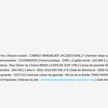
ur-Yon | Raison sociale : CABINET IMMOBILIER JACQUES BAILLY | Adresse siège s
munautaire : 21439880550 | Forme juridique : SARL | Capital social : 420 890 € 
rance : Rue Olivier de Clisson 85000 LA ROCHE SUR YON | Caisse de garantie fin
financière : 260 000 | Carte G : 8501 2016 000 008 278 | Date de délivrance : 000
arantie : 110771D | Adresse caisse de garantie : 89 rue de la Boëtie 75000 PARIS 
Populaire | Adresse du site :
consommation@atlantique-mediation.org
| Date d'o