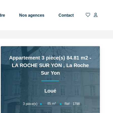
dre
Nos agences
Contact
Appartement 3 pièce(s) 84.81 m2 -
LA ROCHE SUR YON
,
La Roche
Sur Yon
Loué
85
m²
3
pièce(s)
Réf :
1798