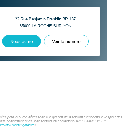
22 Rue Benjamin Franklin BP 137
85000
LA ROCHE-SUR-YON
Nous écrire
Voir le numéro
es pour la durée nécessaire à la gestion de la relation client dans le respect des
 vous concernant et les faire rectifier en contactant BAILLY IMMOBILIER
s://www.bloctel.gouv.fr/
»