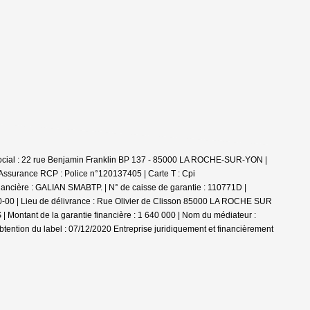
ocial : 22 rue Benjamin Franklin BP 137 - 85000 LA ROCHE-SUR-YON |
| Assurance RCP : Police n°120137405 |
Carte T : Cpi
ancière : GALIAN SMABTP. | N° de caisse de garantie : 110771D |
0-00-00 | Lieu de délivrance : Rue Olivier de Clisson 85000 LA ROCHE SUR
| Montant de la garantie financière : 1 640 000 | Nom du médiateur :
btention du label : 07/12/2020
Entreprise juridiquement et financièrement