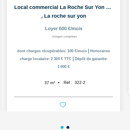
Local commercial La Roche Sur Yon 37 m2
,
La roche sur yon
Loyer 600 €/mois
charges comprises
|
dont charges récupérables: 100 €/mois
Honoraires
|
charge locataire: 2 304 € TTC
Dépôt de garantie:
1 000 €
Réf :
322-2
37
m²