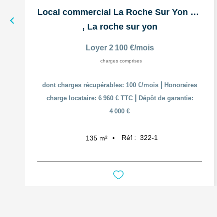
Local commercial La Roche Sur Yon 135 m2
,
La roche sur yon
Loyer 2 100 €/mois
charges comprises
|
dont charges récupérables: 100 €/mois
Honoraires
|
charge locataire: 6 960 € TTC
Dépôt de garantie:
4 000 €
Réf :
322-1
135
m²