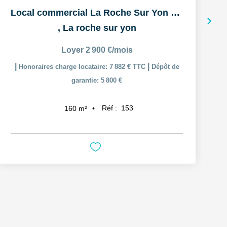
Local commercial La Roche Sur Yon 160 m2
,
La roche sur yon
Loyer 2 900 €/mois
|
|
Honoraires charge locataire: 7 882 € TTC
Dépôt de
garantie: 5 800 €
c
Réf :
153
160
m²