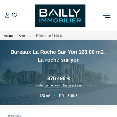
ACHETER
Accueil
A vendre
Référence 5196-8
LOUER
Bureaux La Roche Sur Yon 128.06 m2
,
VENDRE
La roche sur yon
NOS AGENCES
376 496 €
product.price.fees_charges.teaser
Qui Sommes Nous
Notre Équipe
128
m²
•
Réf : 5196-8
Nos Partenaires
Nos Actualités
A vendre