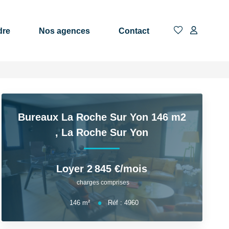
dre
Nos agences
Contact
Bureaux La Roche Sur Yon 146 m2
,
La Roche Sur Yon
Loyer 2 845 €/mois
charges comprises
146
m²
Réf :
4960