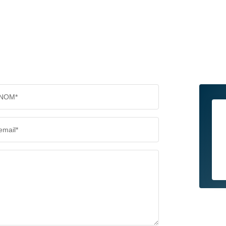
NOM*
email*