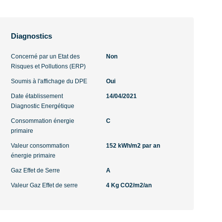
Diagnostics
Concerné par un Etat des
Non
Risques et Pollutions (ERP)
Soumis à l'affichage du DPE
Oui
Date établissement
14/04/2021
Diagnostic Energétique
Consommation énergie
C
primaire
Valeur consommation
152 kWh/m2 par an
énergie primaire
Gaz Effet de Serre
A
Valeur Gaz Effet de serre
4 Kg CO2/m2/an