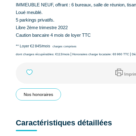
IMMEUBLE NEUF, offrant : 6 bureaux, salle de réunion, tisan
Loué meublé.
5 parkings privatifs.
Libre 2ème trimestre 2022
Caution bancaire 4 mois de loyer TTC
**
Loyer €2 845/mois
charges comprises
|
|
dont charges récupérables: €113/mois
Honoraires charge locataire: €6 960 TTC
Dé
Impri
Nos honoraires
Caractéristiques détaillées