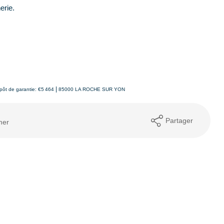
erie.
|
pôt de garantie: €5 464
85000 LA ROCHE SUR YON
Partager
mer