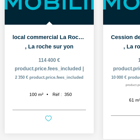
local commercial La Roche Sur Yon 100 m2
,
La roche sur yon
,
La r
114 400 €
product.price.fees_included
|
product.pr
2 350 €
product.price.fees_included
10 000 €
produc
product.pr
Réf :
350
100
m²
61
m