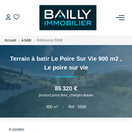
ACHETER
Accueil
à bâtir
Référence 5568
LOUER
Terrain à batir Le Poire Sur Vie 900 m2
,
VENDRE
Le poire sur vie
NOS AGENCES
85 320 €
product.price.fees_charges.teaser
Qui Sommes Nous
Notre Équipe
900
m²
•
Réf : 5568
Nos Partenaires
Nos Actualités
A vendre