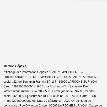
Mentions légales
Affichage des informations légales : BAILLY IMMOBILIER - La Roche-sur-Yon
| Raison sociale : CABINET IMMOBILIER JACQUES BAILLY | Adresse siège
social : 22 rue Benjamin Franklin BP 137 - 85000 LA ROCHE-SUR-YON |
Siret : 43988055000041 | RCS : La Roche-sur-Yon | Numero TVA
Intracommunautaire : 21439880550 | Forme juridique : SARL | Capital
social : 420 890 € | Assurance RCP : Police n°120137405 |
Carte T : Cpi
n°85012016000008278 | Date de délivrance : 2022-04-25 | Lieu de
délivrance : Rue Olivier de Clisson 85000 LA ROCHE SUR YON | Caisse de