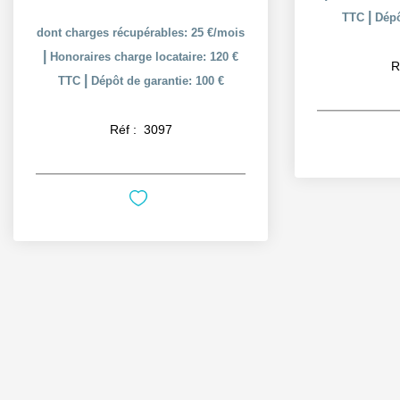
|
TTC
Dépô
dont charges récupérables: 25 €/mois
|
Honoraires charge locataire: 120 €
R
|
TTC
Dépôt de garantie: 100 €
Réf :
3097