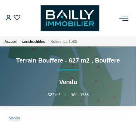
ACHETER
Accueil
constructibles
Référence 1585
LOUER
Terrain Bouffere - 627 m2
,
Bouffere
VENDRE
Vendu
NOS AGENCES
627
m²
•
Réf : 1585
Qui Sommes Nous
Notre Équipe
Vendu
Nos Partenaires
Nos Actualités