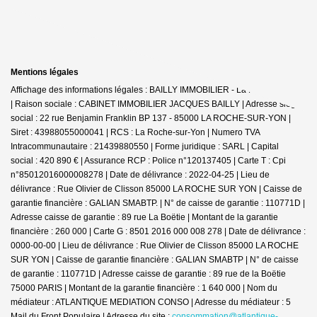
Mentions légales
Affichage des informations légales : BAILLY IMMOBILIER - La Roche-sur-Yon
| Raison sociale : CABINET IMMOBILIER JACQUES BAILLY | Adresse siège
social : 22 rue Benjamin Franklin BP 137 - 85000 LA ROCHE-SUR-YON |
Siret : 43988055000041 | RCS : La Roche-sur-Yon | Numero TVA
Intracommunautaire : 21439880550 | Forme juridique : SARL | Capital
social : 420 890 € | Assurance RCP : Police n°120137405 |
Carte T : Cpi
n°85012016000008278 | Date de délivrance : 2022-04-25 | Lieu de
délivrance : Rue Olivier de Clisson 85000 LA ROCHE SUR YON | Caisse de
garantie financière : GALIAN SMABTP. | N° de caisse de garantie : 110771D |
Adresse caisse de garantie : 89 rue La Boëtie | Montant de la garantie
financière : 260 000 | Carte G : 8501 2016 000 008 278 | Date de délivrance :
0000-00-00 | Lieu de délivrance : Rue Olivier de Clisson 85000 LA ROCHE
SUR YON | Caisse de garantie financière : GALIAN SMABTP | N° de caisse
de garantie : 110771D | Adresse caisse de garantie : 89 rue de la Boëtie
75000 PARIS | Montant de la garantie financière : 1 640 000 | Nom du
médiateur : ATLANTIQUE MEDIATION CONSO | Adresse du médiateur : 5
Mail du Front Populaire | Adresse du site :
consommation@atlantique-