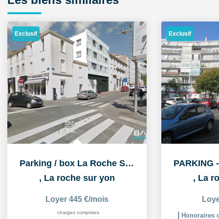
Exclusif
Exclusif
Parking / box La Roche Sur Yon
,
La roche sur yon
,
La r
Loyer 445 €/mois
Loye
charges comprises
|
Honoraires c