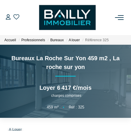
ACHETER
Accueil
Professionnels
Bureaux
A louer
Référence 325
LOUER
Bureaux La Roche Sur Yon 459 m2
,
La
VENDRE
roche sur yon
NOS AGENCES
Loyer 6 417 €/mois
charges comprises
Qui Sommes Nous
Notre Équipe
459
m²
•
Réf : 325
Nos Partenaires
Nos Actualités
A Louer