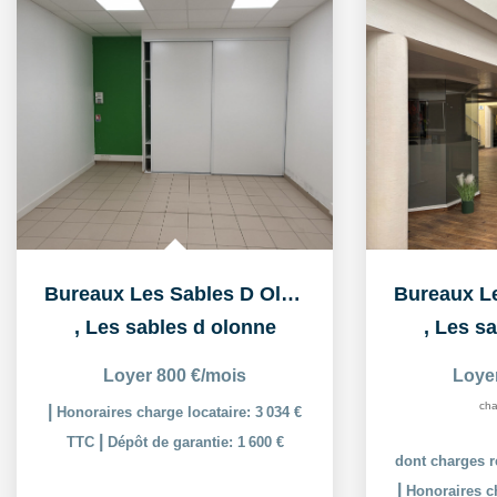
Bureaux Les Sables D Olonne 100 m2
,
Les sables d olonne
,
Les sa
Loyer 800 €/mois
Loye
cha
|
Honoraires charge locataire: 3 034 €
|
TTC
Dépôt de garantie: 1 600 €
dont charges r
|
Honoraires ch