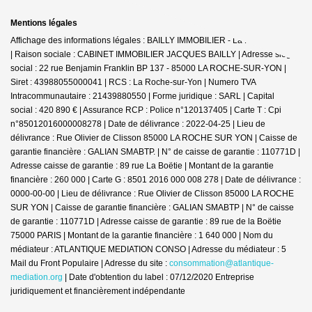
Mentions légales
Affichage des informations légales : BAILLY IMMOBILIER - La Roche-sur-Yon
| Raison sociale : CABINET IMMOBILIER JACQUES BAILLY | Adresse siège
social : 22 rue Benjamin Franklin BP 137 - 85000 LA ROCHE-SUR-YON |
Siret : 43988055000041 | RCS : La Roche-sur-Yon | Numero TVA
Intracommunautaire : 21439880550 | Forme juridique : SARL | Capital
social : 420 890 € | Assurance RCP : Police n°120137405 |
Carte T : Cpi
n°85012016000008278 | Date de délivrance : 2022-04-25 | Lieu de
délivrance : Rue Olivier de Clisson 85000 LA ROCHE SUR YON | Caisse de
garantie financière : GALIAN SMABTP. | N° de caisse de garantie : 110771D |
Adresse caisse de garantie : 89 rue La Boëtie | Montant de la garantie
financière : 260 000 | Carte G : 8501 2016 000 008 278 | Date de délivrance :
0000-00-00 | Lieu de délivrance : Rue Olivier de Clisson 85000 LA ROCHE
SUR YON | Caisse de garantie financière : GALIAN SMABTP | N° de caisse
de garantie : 110771D | Adresse caisse de garantie : 89 rue de la Boëtie
75000 PARIS | Montant de la garantie financière : 1 640 000 | Nom du
médiateur : ATLANTIQUE MEDIATION CONSO | Adresse du médiateur : 5
Mail du Front Populaire | Adresse du site :
consommation@atlantique-
mediation.org
| Date d'obtention du label : 07/12/2020
Entreprise
juridiquement et financièrement indépendante