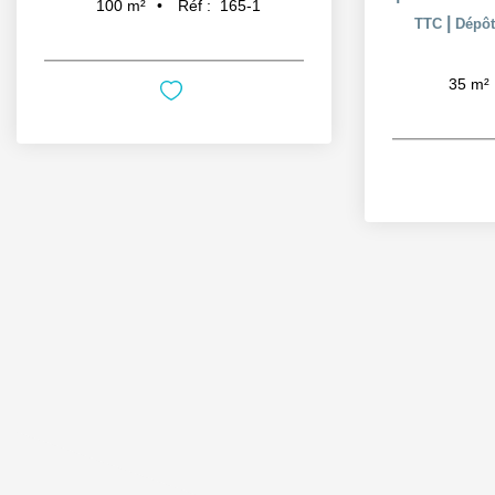
Réf :
165-1
100
m²
|
TTC
Dépôt
35
m²