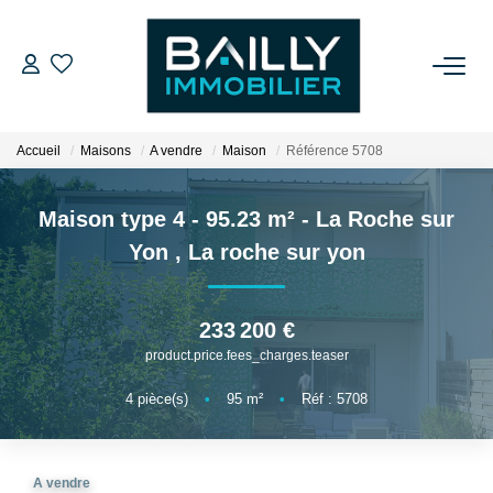
ACHETER
Accueil
Maisons
A vendre
Maison
Référence 5708
LOUER
Maison type 4 - 95.23 m² - La Roche sur
VENDRE
Yon
,
La roche sur yon
NOS AGENCES
233 200 €
product.price.fees_charges.teaser
Qui Sommes Nous
Notre Équipe
4
pièce(s)
•
95
m²
•
Réf : 5708
Nos Partenaires
Nos Actualités
A vendre