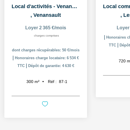
Local d'activités - Venansault - 300 m2
,
Venansault
,
Le
Loyer 2 365 €/mois
Loyer
charges comprises
|
Honoraires ch
|
TTC
Dépôt
dont charges récupérables: 50 €/mois
|
Honoraires charge locataire: 6 534 €
720
m
|
TTC
Dépôt de garantie: 4 630 €
Réf :
87-1
300
m²