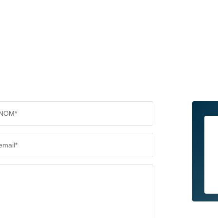
NOM*
email*