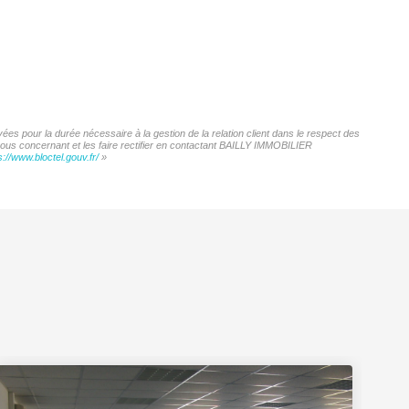
es pour la durée nécessaire à la gestion de la relation client dans le respect des
 vous concernant et les faire rectifier en contactant BAILLY IMMOBILIER
s://www.bloctel.gouv.fr/
»