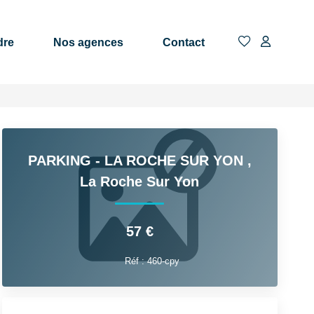
dre
Nos agences
Contact
PARKING - LA ROCHE SUR YON
,
La Roche Sur Yon
57 €
Réf :
460-cpy