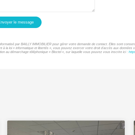
nvoyer le message
r informatisé par BAILLY IMMOBILIER pour gérer votre demande de contact. Elles sont conservé
t à la loi « informatique et libertés », vous pouvez exercer votre droit d'accès aux données
ion au démarchage téléphonique « Bloctel », sur laquelle vous pouvez vous inscrire ici :
http