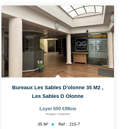
Bureaux Les Sables D'olonne 35 M2
,
Les Sables D Olonne
Loyer 650 €/mois
charges comprises
Réf :
215-7
35
M²