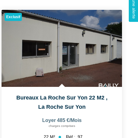
Créer une alerte
Exclusif
Bureaux La Roche Sur Yon 22 M2
,
La Roche Sur Yon
Loyer 485 €/mois
charges comprises
Réf :
97
22
M²