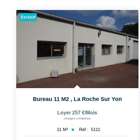
Exclusif
Bureau 11 M2
,
La Roche Sur Yon
Loyer 257 €/mois
charges comprises
Réf :
5111
11
M²