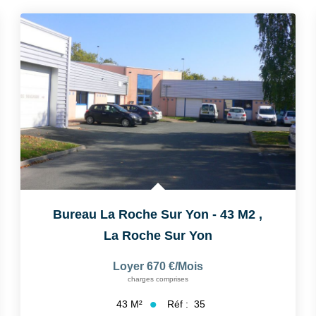
Bureau La Roche Sur Yon - 43 M2
,
La Roche Sur Yon
Loyer 670 €/mois
charges comprises
Réf :
35
43
M²