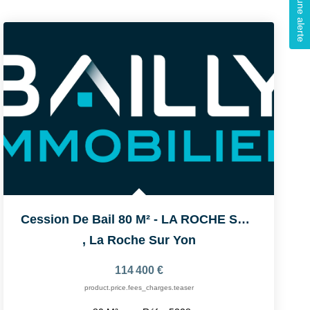
Créer une alerte
Cession De Bail 80 M² - LA ROCHE SUR YON
,
La Roche Sur Yon
114 400 €
product.price.fees_charges.teaser