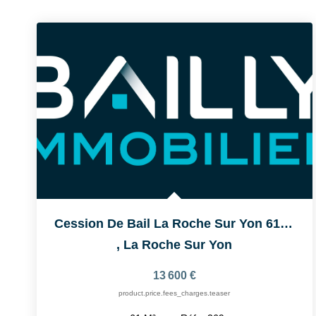
Cession De Bail La Roche Sur Yon 61 M2
,
La Roche Sur Yon
13 600 €
product.price.fees_charges.teaser