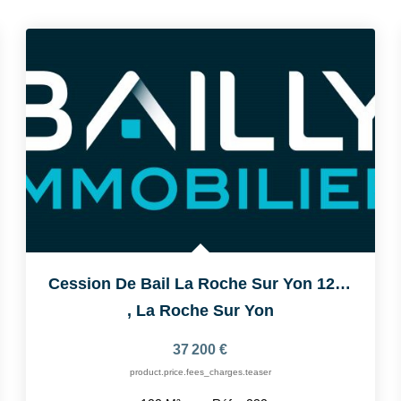
Cession De Bail La Roche Sur Yon 121 M2
,
La Roche Sur Yon
37 200 €
product.price.fees_charges.teaser