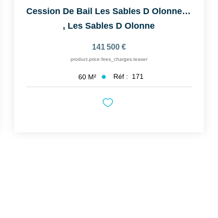
Cession De Bail Les Sables D Olonne 60 M2
,
Les Sables D Olonne
141 500 €
product.price.fees_charges.teaser
Réf :
171
60
M²