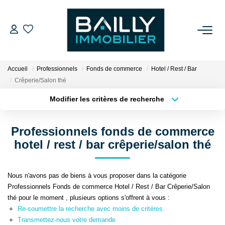
ACHETER
Accueil
Professionnels
Fonds de commerce
Hotel / Rest / Bar
LOUER
Crêperie/Salon thé
Modifier les critères de recherche
Type de transaction
Localisation
VENDRE
Acheter
Localisation
Professionnels fonds de commerce
Type de bien
NOS AGENCES
Sélectionnez...
Surface min
hotel / rest / bar crêperie/salon thé
Qui Sommes Nous
Plus de critères
Budget max
Nous n'avons pas de biens à vous proposer dans la catégorie
Notre Équipe
Professionnels Fonds de commerce Hotel / Rest / Bar Crêperie/Salon
Créer une alerte
thé pour le moment , plusieurs options s'offrent à vous :
Nos Partenaires
Re-soumettre la recherche avec moins de critères.
Nos Actualités
Transmettez-nous votre demande