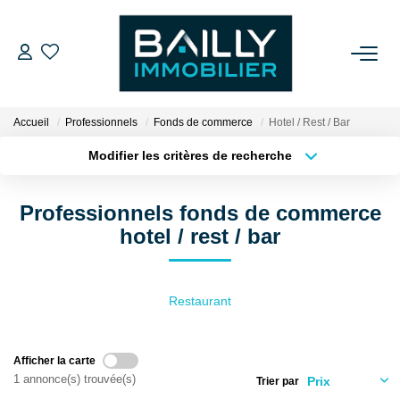
ACHETER
Accueil
Professionnels
Fonds de commerce
Hotel / Rest / Bar
LOUER
Modifier les critères de recherche
Type de transaction
Localisation
Acheter
Localisation
VENDRE
Professionnels fonds de commerce
Type de bien
Sélectionnez...
Surface min
hotel / rest / bar
NOS AGENCES
Plus de critères
Budget max
Qui Sommes Nous
Restaurant
Créer une alerte
Notre Équipe
Nos Partenaires
Afficher la carte
1 annonce(s) trouvée(s)
Nos Actualités
Trier par