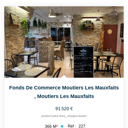
CONTACT
Fonds De Commerce Moutiers Les Mauxfaits
,
Moutiers Les Mauxfaits
91 520 €
product.price.fees_charges.teaser
Réf :
227
366
M²