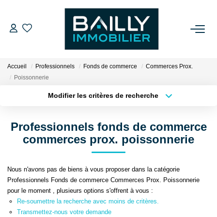
ACHETER
Accueil
Professionnels
Fonds de commerce
Commerces Prox.
LOUER
Poissonnerie
Modifier les critères de recherche
VENDRE
Localisation
Type de transaction
Surface min
Professionnels fonds de commerce
Type de bien
NOS AGENCES
commerces prox. poissonnerie
Plus de critères
Budget max
Qui Sommes Nous
Créer une alerte
Nous n'avons pas de biens à vous proposer dans la catégorie
Notre Équipe
Professionnels Fonds de commerce Commerces Prox. Poissonnerie
Nos Partenaires
pour le moment , plusieurs options s'offrent à vous :
Re-soumettre la recherche avec moins de critères.
Nos Actualités
Transmettez-nous votre demande