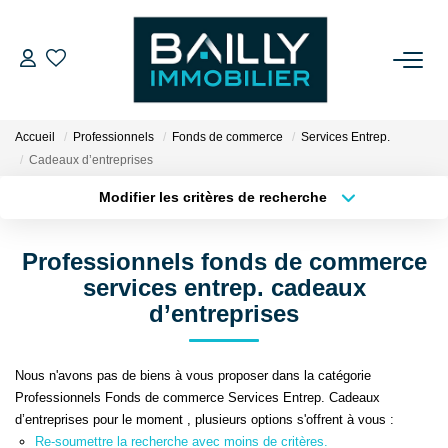
ACHETER
Accueil
Professionnels
Fonds de commerce
Services Entrep.
LOUER
Cadeaux d’entreprises
Modifier les critères de recherche
Type de transaction
Localisation
VENDRE
Acheter
Localisation
Professionnels fonds de commerce
Type de bien
NOS AGENCES
Sélectionnez...
Surface min
services entrep. cadeaux
d’entreprises
Qui Sommes Nous
Plus de critères
Budget max
Notre Équipe
Nous n'avons pas de biens à vous proposer dans la catégorie
Créer une alerte
Nos Partenaires
Professionnels Fonds de commerce Services Entrep. Cadeaux
d’entreprises pour le moment , plusieurs options s'offrent à vous :
Nos Actualités
Re-soumettre la recherche avec moins de critères.