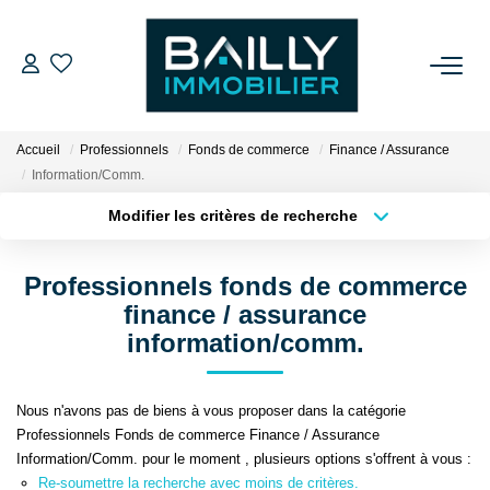
ACHETER
Accueil
Professionnels
Fonds de commerce
Finance / Assurance
LOUER
Information/Comm.
Modifier les critères de recherche
Type de transaction
Localisation
VENDRE
Acheter
Localisation
Professionnels fonds de commerce
Type de bien
NOS AGENCES
Sélectionnez...
Surface min
finance / assurance
information/comm.
Qui Sommes Nous
Plus de critères
Budget max
Notre Équipe
Nous n'avons pas de biens à vous proposer dans la catégorie
Créer une alerte
Nos Partenaires
Professionnels Fonds de commerce Finance / Assurance
Information/Comm. pour le moment , plusieurs options s'offrent à vous :
Nos Actualités
Re-soumettre la recherche avec moins de critères.