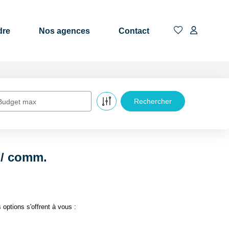
dre
Nos agences
Contact
Budget max
 / comm.
ptions s'offrent à vous :