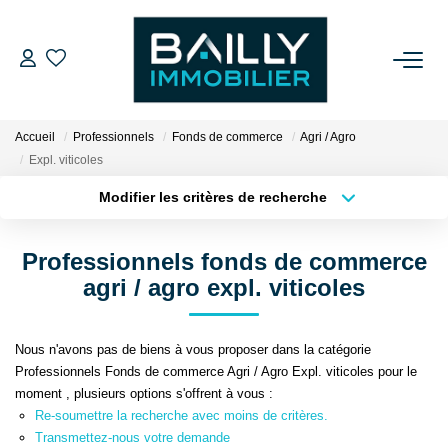
ACHETER
Accueil
Professionnels
Fonds de commerce
Agri / Agro
LOUER
Expl. viticoles
Modifier les critères de recherche
Type de transaction
Localisation
VENDRE
Acheter
Localisation
Professionnels fonds de commerce
Type de bien
NOS AGENCES
Sélectionnez...
Surface min
agri / agro expl. viticoles
Qui Sommes Nous
Plus de critères
Budget max
Nous n'avons pas de biens à vous proposer dans la catégorie
Notre Équipe
Professionnels Fonds de commerce Agri / Agro Expl. viticoles pour le
Créer une alerte
moment , plusieurs options s'offrent à vous :
Nos Partenaires
Re-soumettre la recherche avec moins de critères.
Nos Actualités
Transmettez-nous votre demande