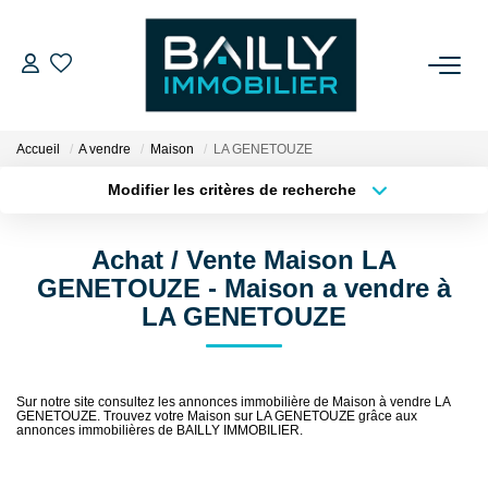
ACHETER
Accueil
A vendre
Maison
LA GENETOUZE
LOUER
Modifier les critères de recherche
Type de transaction
Localisation
Acheter
Localisation
VENDRE
Achat / Vente Maison LA
Type de bien
Sélectionnez...
Surface min
GENETOUZE - Maison a vendre à
NOS AGENCES
LA GENETOUZE
Plus de critères
Budget max
Qui Sommes Nous
Créer une alerte
Notre Équipe
Sur notre site consultez les annonces immobilière de Maison à vendre LA
GENETOUZE. Trouvez votre Maison sur LA GENETOUZE grâce aux
Nos Partenaires
annonces immobilières de BAILLY IMMOBILIER.
Nos Actualités