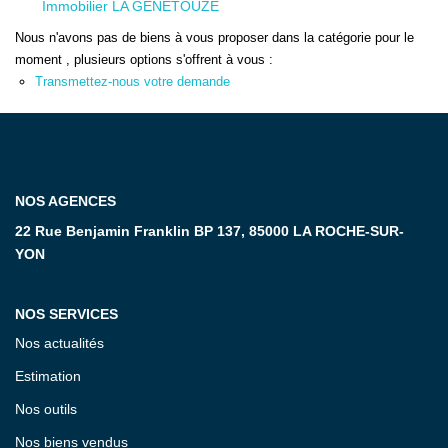
Immobilier LA GENETOUZE
Nous n'avons pas de biens à vous proposer dans la catégorie pour le
CONTACT
moment , plusieurs options s'offrent à vous :
Transmettez-nous votre demande
NOS AGENCES
22 Rue Benjamin Franklin BP 137, 85000 LA ROCHE-SUR-
YON
NOS SERVICES
Nos actualités
Estimation
Nos outils
Nos biens vendus