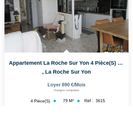
Appartement La Roche Sur Yon 4 Pièce(s) 78.57 M2
,
La Roche Sur Yon
Loyer 890 €/mois
charges comprises
79
M²
Réf :
3615
4
Pièce(s)