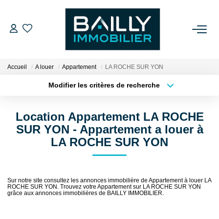
ACHETER
Accueil
A louer
Appartement
LA ROCHE SUR YON
LOUER
Modifier les critères de recherche
Type de transaction
Localisation
Acheter
Localisation
VENDRE
Location Appartement LA ROCHE
Type de bien
Sélectionnez...
Surface min
SUR YON - Appartement a louer à
NOS AGENCES
LA ROCHE SUR YON
Plus de critères
Budget max
Qui Sommes Nous
Créer une alerte
Notre Équipe
Sur notre site consultez les annonces immobilière de Appartement à louer LA
ROCHE SUR YON. Trouvez votre Appartement sur LA ROCHE SUR YON
Nos Partenaires
grâce aux annonces immobilières de BAILLY IMMOBILIER.
Nos Actualités