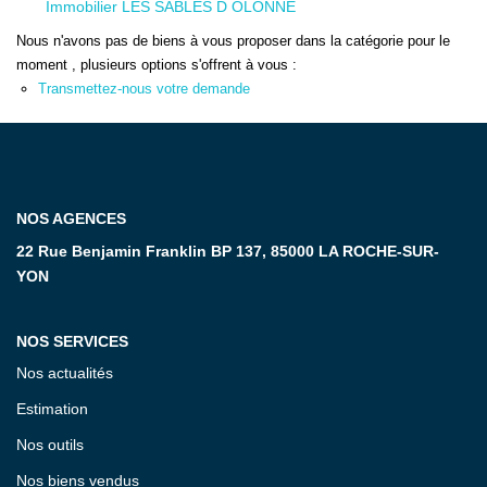
Immobilier LES SABLES D OLONNE
Nous n'avons pas de biens à vous proposer dans la catégorie pour le
CONTACT
moment , plusieurs options s'offrent à vous :
Transmettez-nous votre demande
NOS AGENCES
22 Rue Benjamin Franklin BP 137, 85000 LA ROCHE-SUR-
YON
NOS SERVICES
Nos actualités
Estimation
Nos outils
Nos biens vendus