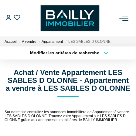
ACHETER
Accueil
A vendre
Appartement
LES SABLES D OLONNE
LOUER
Modifier les critères de recherche
Type de transaction
Localisation
Acheter
Localisation
VENDRE
Achat / Vente Appartement LES
Type de bien
Sélectionnez...
Surface min
SABLES D OLONNE - Appartement
NOS AGENCES
a vendre à LES SABLES D OLONNE
Plus de critères
Budget max
Qui Sommes Nous
Créer une alerte
Notre Équipe
Sur notre site consultez les annonces immobilière de Appartement à vendre
LES SABLES D OLONNE. Trouvez votre Appartement sur LES SABLES D
Nos Partenaires
OLONNE grâce aux annonces immobilières de BAILLY IMMOBILIER.
Nos Actualités