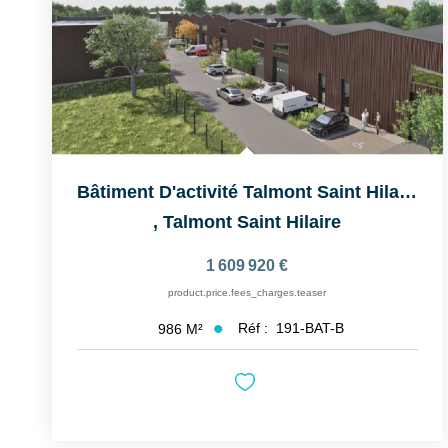
Bâtiment D'activité Talmont Saint Hilaire 986 M2
,
Talmont Saint Hilaire
1 609 920 €
product.price.fees_charges.teaser
Réf :
191-BAT-B
986
M²