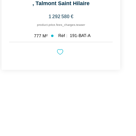
,
Talmont Saint Hilaire
1 292 580 €
product.price.fees_charges.teaser
Réf :
191-BAT-A
777
M²