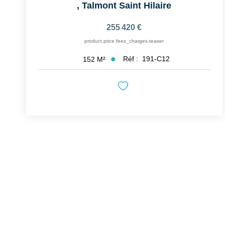
,
Talmont Saint Hilaire
255 420 €
product.price.fees_charges.teaser
Réf :
191-C12
152
M²