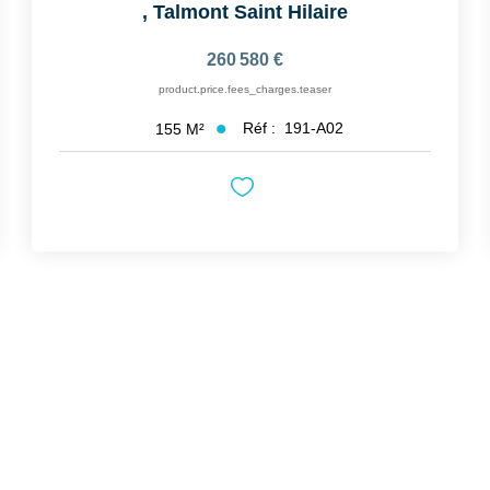
,
Talmont Saint Hilaire
260 580 €
product.price.fees_charges.teaser
Réf :
191-A02
155
M²